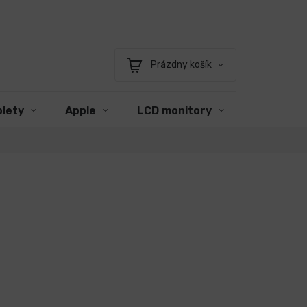
Prázdny košík
Nákupný
košík
blety
Apple
LCD monitory
Príslušen