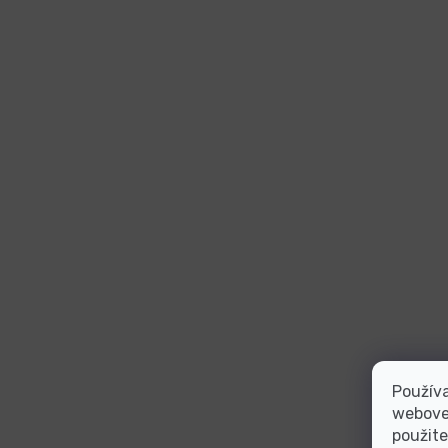
Používa
webovej
použite