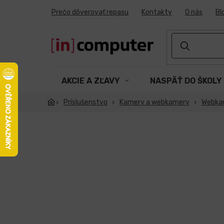
Prejsť
Prečo dôverovať repasu
Kontakty
O nás
Bl
na
obsah
AKCIE A ZĽAVY
NASPÄŤ DO ŠKOLY
Príslušenstvo
Kamery a webkamery
Webka