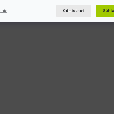
enie
Odmietnuť
Súhl