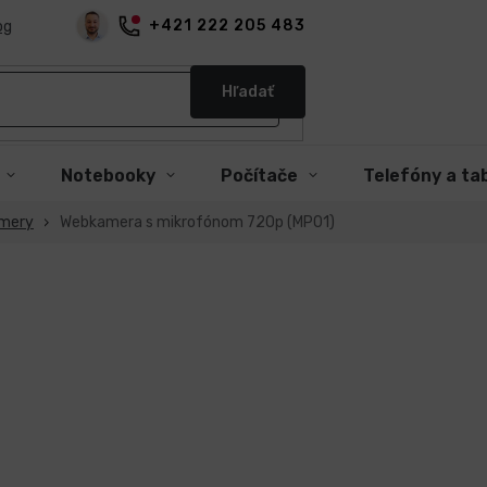
+421 222 205 483
og
Hľadať
Notebooky
Počítače
Telefóny a ta
mery
Webkamera s mikrofónom 720p (MP01)