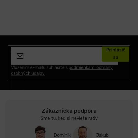
Z
á
Prihlásiť
p
sa
ä
t
Vložením e-mailu súhlasíte s
podmienkami ochrany
osobných údajov
i
e
Zákaznícka podpora
Sme tu, keď si neviete rady
Dominik
Jakub