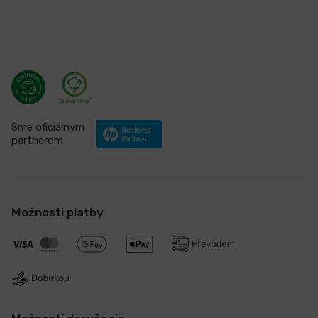
Staňte sa našimi fanúšikmi
Certifikáty a ocenenia
Sme oficiálnym
partnerom
Možnosti platby