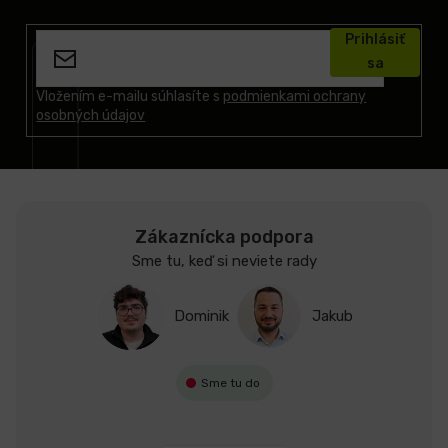
Z
á
Prihlásiť
p
sa
ä
t
Vložením e-mailu súhlasíte s
podmienkami ochrany
osobných údajov
i
e
Zákaznícka podpora
Sme tu, keď si neviete rady
Dominik
Jakub
Sme tu do