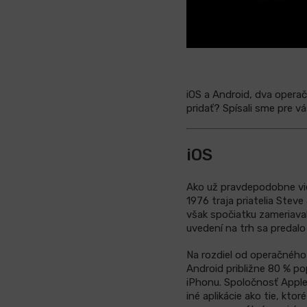
iOS a Android, dva operač
pridať? Spísali sme pre v
iOS
Ako už pravdepodobne viet
1976 traja priatelia Stev
však spočiatku zameriaval
uvedení na trh sa predal
Na rozdiel od operačného
Android približne 80 % po
iPhonu. Spoločnosť Apple
iné aplikácie ako tie, kt