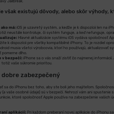
vy Jailbreak.
ie však existujú dôvody, alebo skôr výhody, 
 ako má:
iOS je uzavretý systém, a keďže je k dispozícii len na i
tiž neustále kontroluje, či systém funguje, a keď nefunguje, opra
ualizuje:
Hlavné aktualizácie systému iOS vydáva spoločnosť App
žite k dispozícii pre všetky kompatibilné iPhony. To je rozdiel op
roid musia všetci výrobcovia, ktorí ho používajú, aktualizovať sy
ť pomerne dlho.
 v bezpečí:
iPhone sa o vás snaží zistiť čo najmenej informácií.
 totiž vaše súkromie prioritou.
 dobre zabezpečený
 sa do iPhonu bez toho, aby ste boli jeho majiteľom. Spoločnosť
ny (a vaše osobné údaje) sú v bezpečí. Nehrozí vám ani spustenie 
 funkcie, ktoré spoločnosť Apple používa na zabezpečenie vašich 
aní aplikácií:
Pri každom preberaní novej aplikácie do iPhonu s