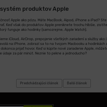
systém produktov Apple
očnosť Apple ako pózu. Máte MacBook, Aipod, iPhone a iPad? Ste
rať. Keď však do produktov Apple preniknete trochu hlbšie, zistíte
orý funguje ako hodinky (samozrejme, Apple Watch).
e iCloud, AirDrop, prepojenie všetkých zariadení a služby ako i
 zavolá na iPhone, zobrazí sa to na tvojom Macbooku a hodinkách
dokonca prijať hovor. Keď si kúpite nové zariadenie Apple, môžet
je údaje za pár minút. Neznie to pekne a jednoducho?
Predchádzajúci článok
Ďalší článok