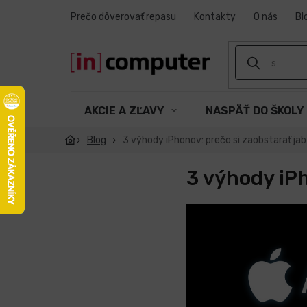
Prejsť
Prečo dôverovať repasu
Kontakty
O nás
Bl
na
obsah
AKCIE A ZĽAVY
NASPÄŤ DO ŠKOLY
Blog
3 výhody iPhonov: prečo si zaobstarať ja
3 výhody iPh