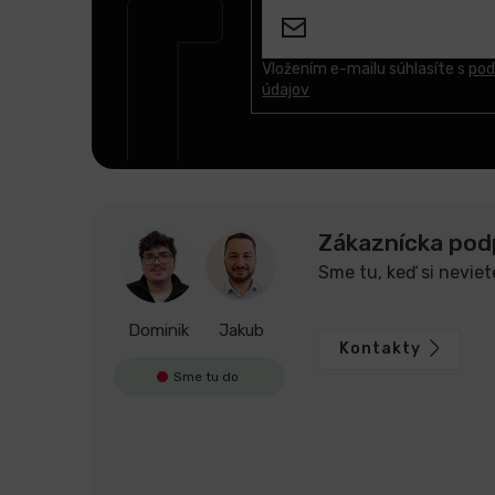
p
ä
t
Vložením e-mailu súhlasíte s
pod
údajov
i
e
Zákaznícka pod
Sme tu, keď si neviet
Dominik
Jakub
Kontakty
Sme tu do