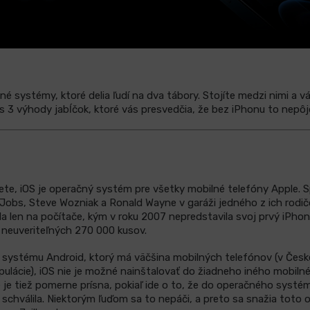
né systémy, ktoré delia ľudí na dva tábory. Stojíte medzi nimi a v
ás 3 výhody jabĺčok, ktoré vás presvedčia, že bez iPhonu to nepôj
e, iOS je operačný systém pre všetky mobilné telefóny Apple. Sp
e Jobs, Steve Wozniak a Ronald Wayne v garáži jedného z ich rodi
a len na počítače, kým v roku 2007 nepredstavila svoj prvý iPhon
o neuveriteľných 270 000 kusov.
 systému Android, ktorý má väčšina mobilných telefónov (v Česke
pulácie), iOS nie je možné nainštalovať do žiadneho iného mobiln
 je tiež pomerne prísna, pokiaľ ide o to, že do operačného systé
oré schválila. Niektorým ľuďom sa to nepáči, a preto sa snažia tot