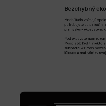
Bezchybný eko
Mnohí ľudia vnímajú spol
potrebujete sa s niečím h
premyslený ekosystém, kt
Pod ekosystémom rozumiem
Music atď. Keď ti niekto
slúchadiel AirPods môžeš 
iCloude a mať všetky svo
Z
á