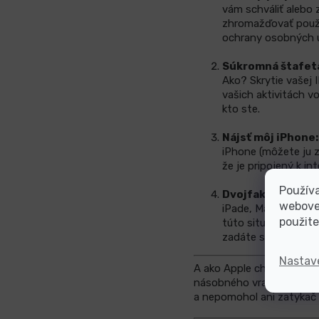
vám schváliť alebo 
zhromažďovať použív
ochrany osobných úd
Súkromná štafet
Ako? Skrytie vašej 
vašich aktivitách v
kto ste.
Nájsť môj iPhone:
iPhone (môžete ju 
že je pripojený k in
Používa
Dvojfaktorové ov
webovej
iPade, MacBooku atď
použite
túto situáciu pomo
zadáte svoje telefón
Nastav
A ako Apple chráni údaje
násobného vraha. Údaje v
a nepomohol ani zatykač 