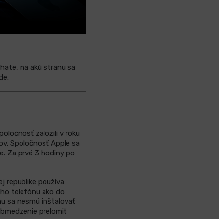
áhate, na akú stranu sa
de.
oločnosť založili v roku
čov. Spoločnosť Apple sa
e. Za prvé 3 hodiny po
j republike používa
ého telefónu ako do
mu sa nesmú inštalovať
o obmedzenie prelomiť