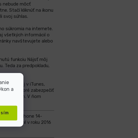
vás nebude môcť
e. Stačí kliknúť na ikonu
 svoj súhlas.
ho súkromia na internete.
j všetkých informácií o
tránky navštevujete alebo
nutú funkciu Nájsť môj
u. Teda za predpokladu,
anie
hone, ale aj v iTunes,
ýkon a
Preto je dobré zabezpečiť
nastaveniach. V ňom
 kód.
asím
dblokovať iPhone 14-
ípad sa stal v roku 2016