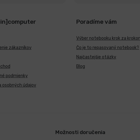
[in]computer
Poradíme vám
Výber notebooku krok za kroko
nie zákazníkov
Čo je to repasovaný notebook?
Najčastejšie otázky
bchod
Blog
né podmienky
a osobných údajov
Možnosti doručenia