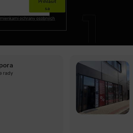
Prihlásiť
sa
mienkami ochrany osobných
pora
e rady