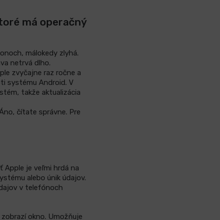
ktoré má operačný
Phonoch, málokedy zlyhá.
va netrvá dlho.
le zvyčajne raz ročne a
roti systému Android. V
stém, takže aktualizácia
 Áno, čítate správne. Pre
 Apple je veľmi hrdá na
systému alebo únik údajov.
údajov v telefónoch
a zobrazí okno. Umožňuje