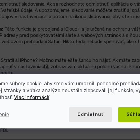
zamietnuť sledovanie. Ak sa rozhodnete odmietnuť, aplikácia o 
ateľské údaje. A upozorňujeme: sledovanie môžete zrušiť aj spätn
ajov v nastaveniach a potom na ikonu sledovania, aby ste zrušili
a:
Táto funkcia je prepojená s iCloud+ a je určená na ochranu váš
IP adresy pred poskytovateľmi siete a webových stránok a s ňou a
o webovom prehliadači Safari. Nikto teda nebude špehovať, aké s
Stratil si iPhone? Možno máte ešte šancu ho nájsť. Ak máte zap
zapnúť v nastaveniach), zobrazí vám aktuálnu polohu vášho iPhon
ternetu.
me súbory cookie, aby sme vám umožnili pohodlné prehliad
erovanie:
Apple ID sa používa na prihlásenie do konta nielen v iP
 stránky a vďaka analýze neustále zlepšovali jej funkcie, v
. Ak teda niekto pozná vaše heslo, môže zneužiť vaše Apple ID. 
ľnosť.
Viac informácií
cou dvojfaktorového overovania. Toto nastavíte kde inde ako v 
ne číslo, na ktoré sa pri pokuse o prihlásenie zobrazí autorizačný
enie
Odmietnuť
Súhl
 svojich používateľov? Dokonca až do takej miery, že odmietne o
 telefóne mohli obsahovať ďalšie podrobnosti o prípade. Tento pr
FBI.