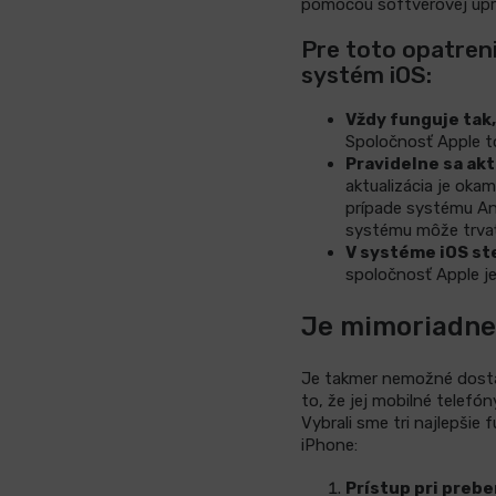
pomocou softvérovej úpra
Pre toto opatren
systém iOS:
Vždy funguje tak,
Spoločnosť Apple to
Pravidelne sa akt
aktualizácia je okam
prípade systému And
systému môže trva
V systéme iOS ste
spoločnosť Apple je
Je mimoriadne
Je takmer nemožné dostať
to, že jej mobilné telefó
Vybrali sme tri najlepšie
iPhone:
Prístup pri preber