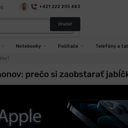
+421 222 205 483
og
Hľadať
Notebooky
Počítače
Telefóny a ta
bĺčko?
onov: prečo si zaobstarať jabĺč