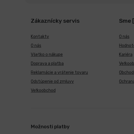
Zákaznícky servis
Sme 
Kontakty
O nás
O nás
Hodnote
Všetko o nákupe
Kariéra
Doprava a platba
Veľkoo
Reklamácie a vrátenie tovaru
Obchod
Odstúpenie od zmluvy
Ochran
Veľkoobchod
Možnosti platby