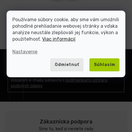
Používame súbory cookie, aby sme vám umožnili
pohodlné prehliadanie webovej stránky a vďaka
analýze neustále zlepšovali jej funkcie, výkon a
Predchádzajúci článok
Ďalší článok
použiteľnosť.
Viac informácií
Z
Nastavenie
á
Prihlásiť
Odmietnuť
Súhlasím
p
sa
ä
t
Vložením e-mailu súhlasíte s
podmienkami ochrany
osobných údajov
i
e
Zákaznícka podpora
Sme tu, keď si neviete rady