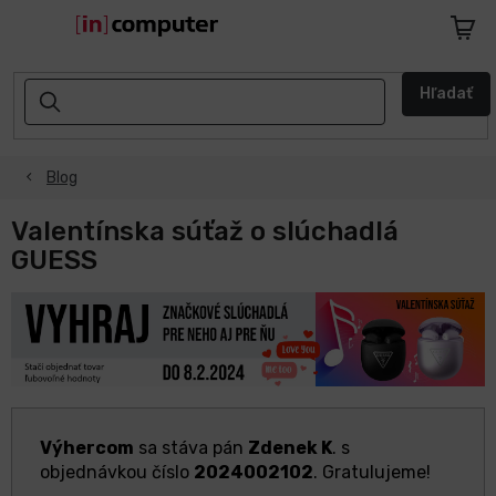
Prejsť
na
Nákup
obsah
košík
AKCIE
Hľadať
A
ZĽAVY
Blog
NASPÄŤ
DO
ŠKOLY
Valentínska súťaž o slúchadlá
GUESS
Notebooky
Počítače
Telefóny
a
tablety
Výhercom
sa stáva pán
Zdenek K
. s
objednávkou číslo
2024002102
. Gratulujeme!
Apple