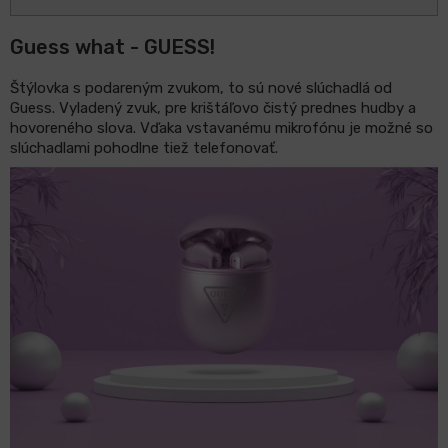
Guess what - GUESS!
LCD
monitory
Štýlovka s podareným zvukom, to sú nové slúchadlá od
Guess. Vyladený zvuk, pre krištáľovo čistý prednes hudby a
Príslušenstvo
hovoreného slova. Vďaka vstavanému mikrofónu je možné so
slúchadlami pohodlne tiež telefonovať.
Značky