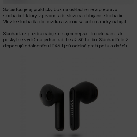
Súčasťou je aj praktický box na uskladnenie a prepravu
slúchadiel, ktorý v prvom rade slúži na dobíjanie slúchadiel.
Vložte slúchadlá do puzdra a začnú sa automaticky nabíjať.
Slúchadlá z puzdra nabijete najmenej 5x. To celé vám tak
poskytne výdrž na jedno nabitie až 30 hodín. Slúchadlá tiež
disponujú odolnosťou IPX5 tj sú odolné proti potu a dažďu.