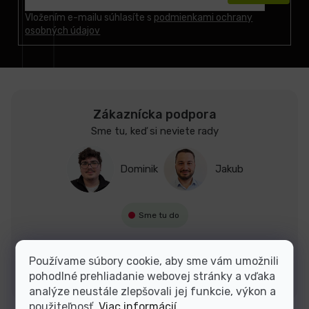
ä
t
Vložením e-mailu súhlasíte s
podmienkami ochrany
osobných údajov
i
e
Zákaznícka podpora
Sme tu, keď si neviete rady
Dominik
Jakub
Sme tu do
Používame súbory cookie, aby sme vám umožnili
Kontakty
pohodlné prehliadanie webovej stránky a vďaka
analýze neustále zlepšovali jej funkcie, výkon a
použiteľnosť.
Viac informácií