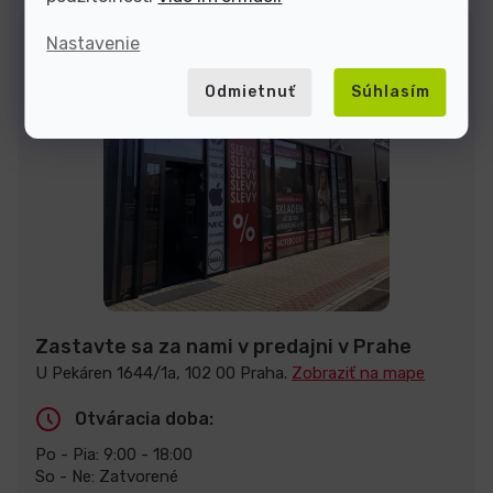
Nastavenie
Odmietnuť
Súhlasím
Zastavte sa za nami v predajni v Prahe
U Pekáren 1644/1a, 102 00 Praha.
Zobraziť na mape
Otváracia doba:
Po - Pia: 9:00 - 18:00
So - Ne: Zatvorené