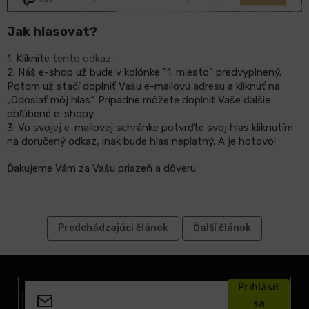
Jak hlasovat?
LCD
monitory
1. Kliknite
tento odkaz
.
2. Náš e-shop už bude v kolónke "1. miesto" predvyplnený.
Príslušenstvo
Potom už stačí doplniť Vašu e-mailovú adresu a kliknúť na
„Odoslať môj hlas“. Prípadne môžete doplniť Vaše ďalšie
obľúbené e-shopy.
Značky
3. Vo svojej e-mailovej schránke potvrďte svoj hlas kliknutím
na doručený odkaz, inak bude hlas neplatný. A je hotovo!
Ďakujeme Vám za Vašu priazeň a dôveru.
Predchádzajúci článok
Ďalší článok
Z
á
Prihlásiť
p
sa