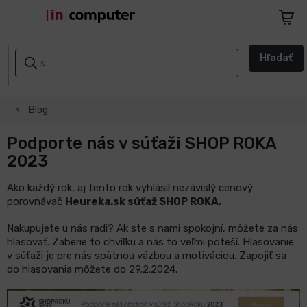
Prejsť
na
Nákup
obsah
košík
AKCIE
Hľadať
A
ZĽAVY
Blog
NASPÄŤ
DO
ŠKOLY
Podporte nás v súťaži SHOP ROKA
2023
Notebooky
Ako každý rok, aj tento rok vyhlásil nezávislý cenový
porovnávač
Heureka.sk súťaž SHOP ROKA.
Počítače
Nakupujete u nás radi? Ak ste s nami spokojní, môžete za nás
hlasovať. Zaberie to chvíľku a nás to veľmi poteší. Hlasovanie
Telefóny
v súťaži je pre nás spätnou väzbou a motiváciou. Zapojiť sa
a
tablety
do hlasovania môžete do 29.2.2024.
Apple