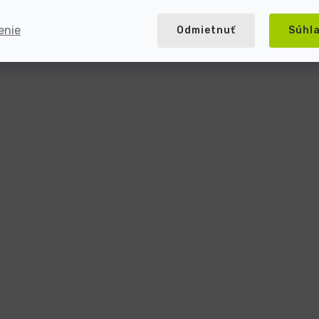
enie
Odmietnuť
Súhl