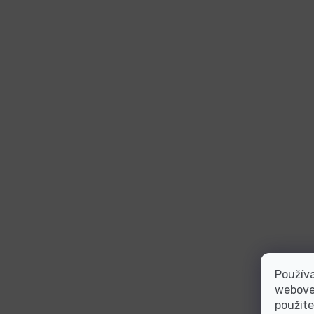
Používa
webovej
použite