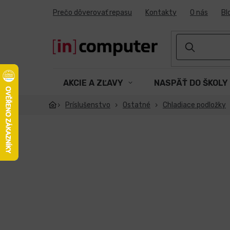
Prejsť
Prečo dôverovať repasu
Kontakty
O nás
Bl
na
obsah
AKCIE A ZĽAVY
NASPÄŤ DO ŠKOLY
Príslušenstvo
Ostatné
Chladiace podložky