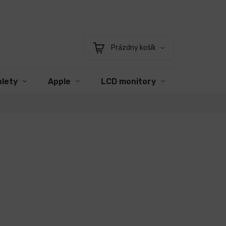
Prázdny košík
Nákupný
košík
blety
Apple
LCD monitory
Príslušen