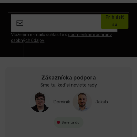
Z
á
Prihlásiť
p
sa
ä
t
Vložením e-mailu súhlasíte s
podmienkami ochrany
osobných údajov
i
e
Zákaznícka podpora
Sme tu, keď si neviete rady
Dominik
Jakub
Sme tu do