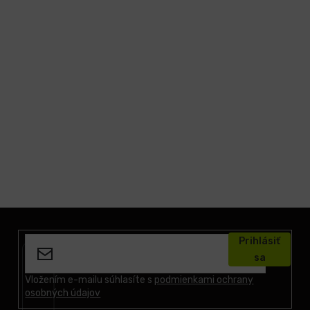
Z
á
Prihlásiť
p
sa
ä
t
Vložením e-mailu súhlasíte s
podmienkami ochrany
osobných údajov
i