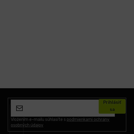
Z
á
Prihlásiť
p
sa
ä
t
Vložením e-mailu súhlasíte s
podmienkami ochrany
osobných údajov
i