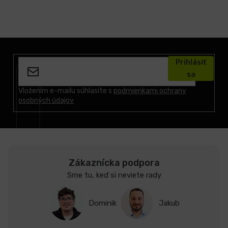
Z
á
Prihlásiť
p
sa
ä
t
Vložením e-mailu súhlasíte s
podmienkami ochrany
osobných údajov
i
e
Zákaznícka podpora
Sme tu, keď si neviete rady
Dominik
Jakub