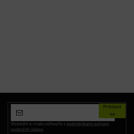
Z
á
Prihlásiť
p
sa
ä
t
Vložením e-mailu súhlasíte s
podmienkami ochrany
osobných údajov
i