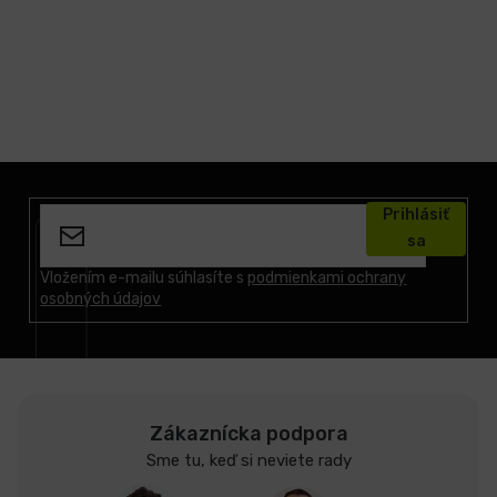
Z
á
Prihlásiť
p
sa
ä
t
Vložením e-mailu súhlasíte s
podmienkami ochrany
osobných údajov
i
e
Zákaznícka podpora
Sme tu, keď si neviete rady