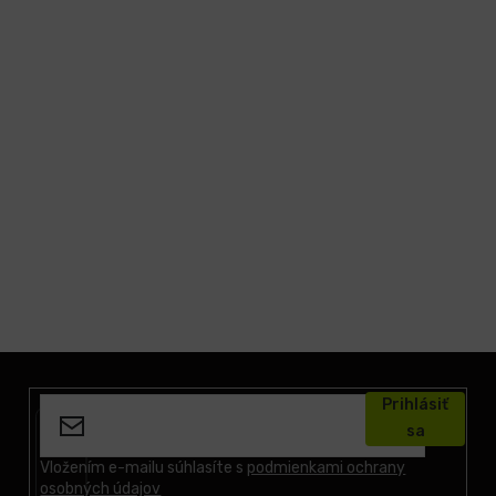
Z
á
Prihlásiť
p
sa
ä
t
Vložením e-mailu súhlasíte s
podmienkami ochrany
osobných údajov