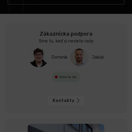
i
e
Zákaznícka podpora
Sme tu, keď si neviete rady
Dominik
Jakub
Sme tu do
Kontakty