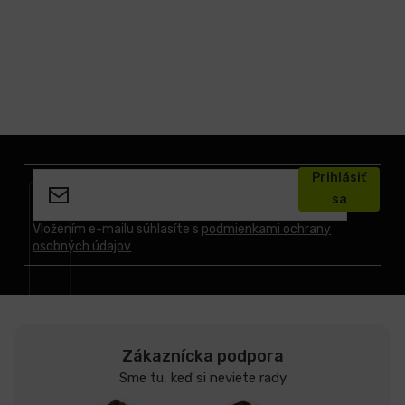
Z
á
Prihlásiť
p
sa
ä
t
Vložením e-mailu súhlasíte s
podmienkami ochrany
osobných údajov
i
e
Zákaznícka podpora
Sme tu, keď si neviete rady