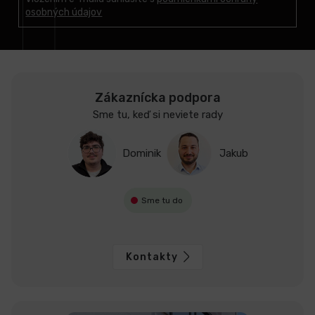
t
osobných údajov
i
e
Zákaznícka podpora
Sme tu, keď si neviete rady
Dominik
Jakub
Sme tu do
Kontakty