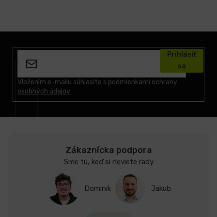
Z
á
Prihlásiť
p
sa
ä
t
Vložením e-mailu súhlasíte s
podmienkami ochrany
osobných údajov
i
e
Zákaznícka podpora
Sme tu, keď si neviete rady
Dominik
Jakub