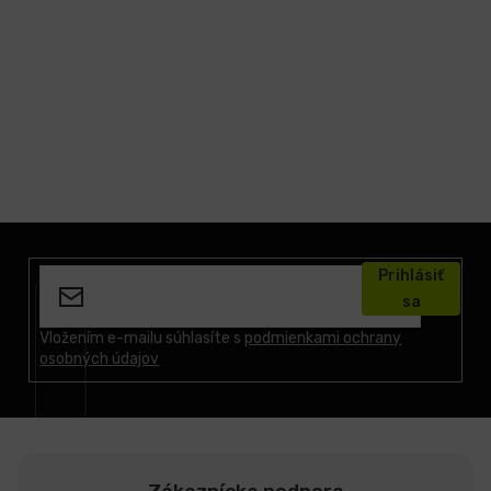
Z
á
Prihlásiť
p
sa
ä
t
Vložením e-mailu súhlasíte s
podmienkami ochrany
osobných údajov
i
e