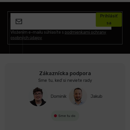
Z
á
Prihlásiť
p
sa
ä
t
Vložením e-mailu súhlasíte s
podmienkami ochrany
osobných údajov
i
e
Zákaznícka podpora
Sme tu, keď si neviete rady
Dominik
Jakub
Sme tu do