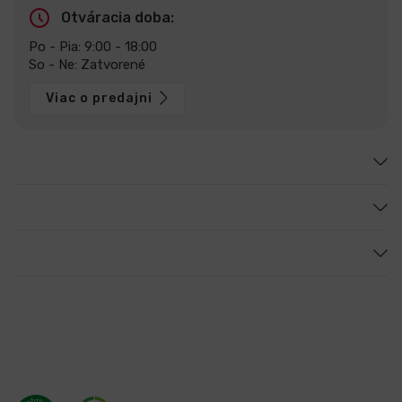
Otváracia doba:
Po - Pia: 9:00 - 18:00
So - Ne: Zatvorené
Viac o predajni
Zákaznícky servis
Sme [in]computer
Poradíme vám
Staňte sa našimi fanúšikmi
Certifikáty a ocenenia