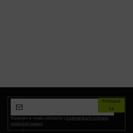
Z
á
Prihlásiť
p
sa
ä
t
Vložením e-mailu súhlasíte s
podmienkami ochrany
osobných údajov
i