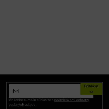
Z
á
Prihlásiť
p
sa
ä
t
Vložením e-mailu súhlasíte s
podmienkami ochrany
osobných údajov
i