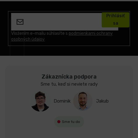
Z
á
Prihlásiť
p
sa
ä
t
Vložením e-mailu súhlasíte s
podmienkami ochrany
osobných údajov
i
e
Zákaznícka podpora
Sme tu, keď si neviete rady
Dominik
Jakub
Sme tu do