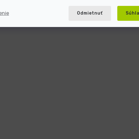
enie
Odmietnuť
Súhl