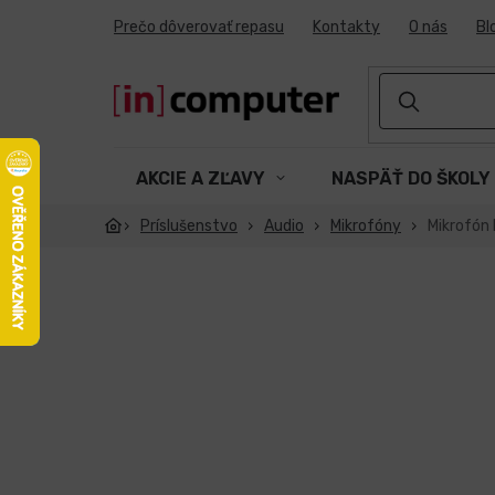
Prejsť
Prečo dôverovať repasu
Kontakty
O nás
Bl
na
obsah
AKCIE A ZĽAVY
NASPÄŤ DO ŠKOLY
Príslušenstvo
Audio
Mikrofóny
Mikrofón