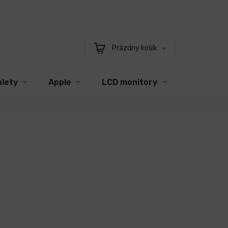
Prázdny košík
Nákupný
košík
blety
Apple
LCD monitory
Príslušen