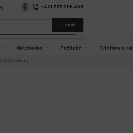
+421 222 205 483
og
Hľadať
Notebooky
Počítače
Telefóny a ta
 MC302 - čierny