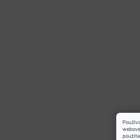
Používa
webovej
použite