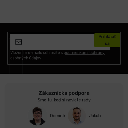
Z
á
Prihlásiť
p
sa
ä
t
Vložením e-mailu súhlasíte s
podmienkami ochrany
osobných údajov
i
e
Zákaznícka podpora
Sme tu, keď si neviete rady
Dominik
Jakub