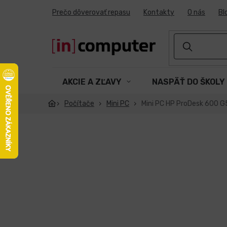
Prejsť
Prečo dôverovať repasu
Kontakty
O nás
Bl
na
obsah
AKCIE A ZĽAVY
NASPÄŤ DO ŠKOLY
Počítače
Mini PC
Mini PC HP ProDesk 600 G