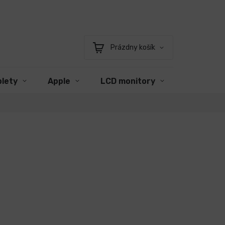
Prázdny košík
Nákupný
košík
blety
Apple
LCD monitory
Príslušen