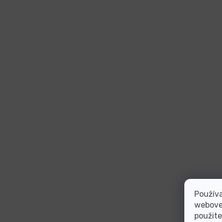
Používa
webovej
použite