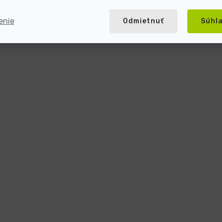
enie
Odmietnuť
Súhl