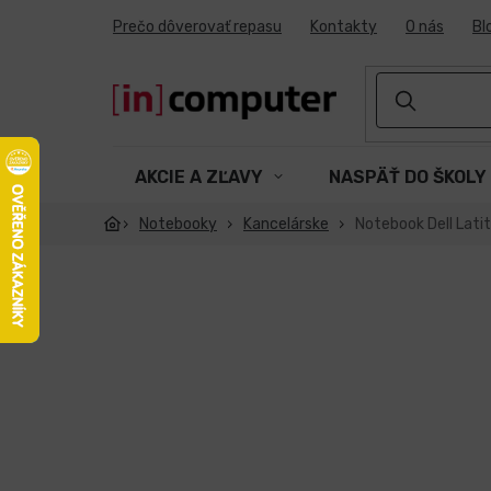
Prejsť
Prečo dôverovať repasu
Kontakty
O nás
Bl
na
obsah
AKCIE A ZĽAVY
NASPÄŤ DO ŠKOLY
Notebooky
Kancelárske
Notebook Dell Lati