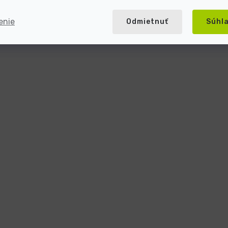
enie
Odmietnuť
Súhl