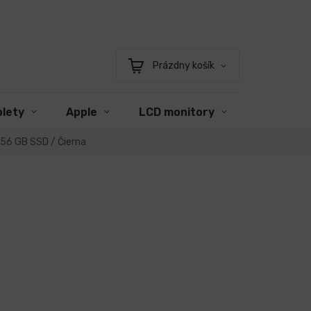
Prázdny košík
Nákupný
košík
blety
Apple
LCD monitory
Príslušen
256 GB SSD / Čierna