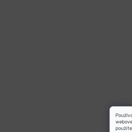
Používa
webovej
použite