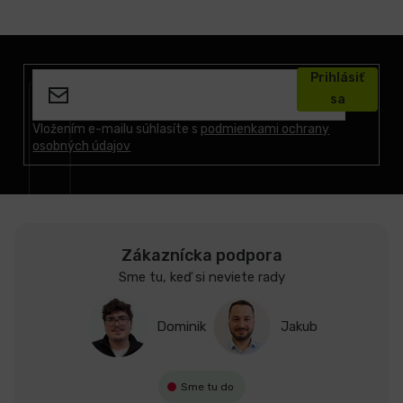
Z
á
Prihlásiť
p
sa
ä
t
Vložením e-mailu súhlasíte s
podmienkami ochrany
osobných údajov
i
e
Zákaznícka podpora
Sme tu, keď si neviete rady
Dominik
Jakub
Sme tu do