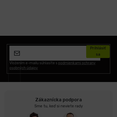
Z
á
Prihlásiť
p
sa
ä
t
Vložením e-mailu súhlasíte s
podmienkami ochrany
osobných údajov
i
e
Zákaznícka podpora
Sme tu, keď si neviete rady