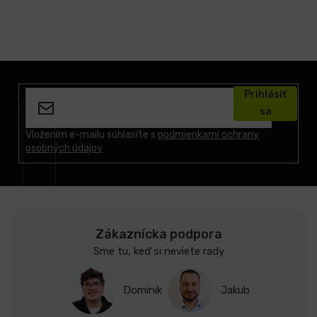
Z
á
Prihlásiť
p
sa
ä
t
Vložením e-mailu súhlasíte s
podmienkami ochrany
osobných údajov
i
e
Zákaznícka podpora
Sme tu, keď si neviete rady
Dominik
Jakub