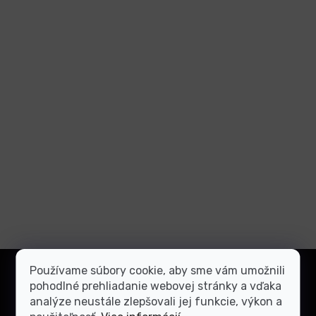
Z
Používame súbory cookie, aby sme vám umožnili
á
Prihlásiť
pohodlné prehliadanie webovej stránky a vďaka
p
sa
analýze neustále zlepšovali jej funkcie, výkon a
ä