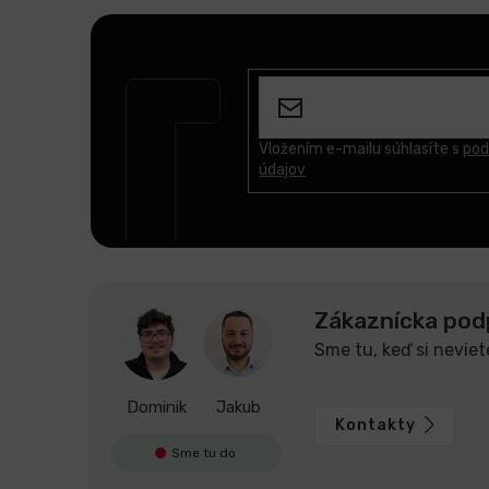
Z
á
p
ä
t
Vložením e-mailu súhlasíte s
pod
údajov
i
e
Zákaznícka pod
Sme tu, keď si neviet
Dominik
Jakub
Kontakty
Sme tu do