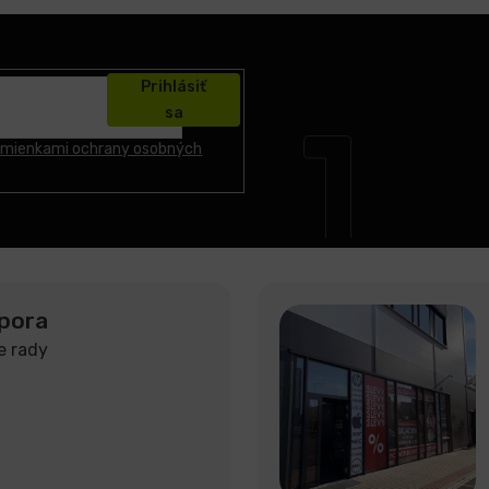
Prihlásiť
sa
mienkami ochrany osobných
pora
e rady