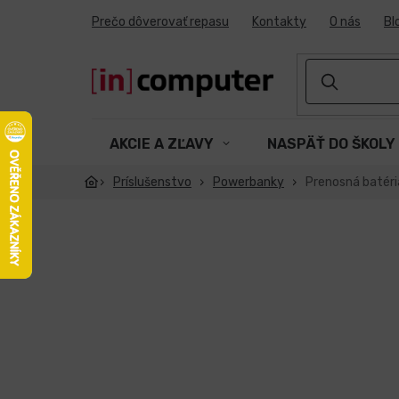
Prejsť
Prečo dôverovať repasu
Kontakty
O nás
Bl
na
obsah
AKCIE A ZĽAVY
NASPÄŤ DO ŠKOLY
Príslušenstvo
Powerbanky
Prenosná batéri