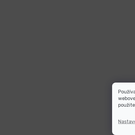
Používa
webovej
použite
Nastav