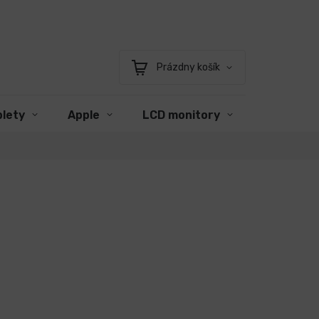
Prázdny košík
Nákupný
košík
blety
Apple
LCD monitory
Príslušen