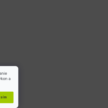
anie
ýkon a
asím