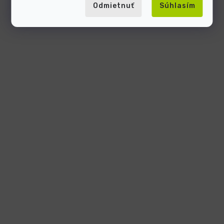
Odmietnuť
Súhlasím