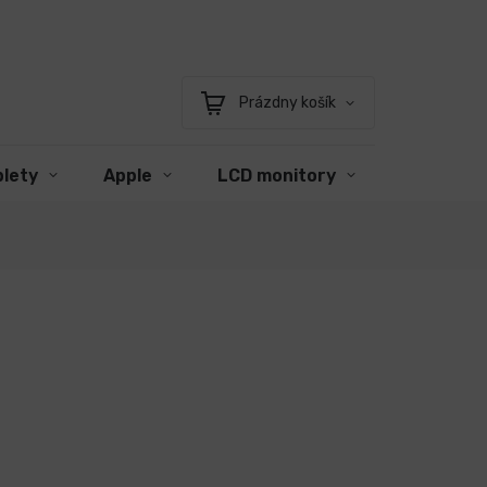
Prázdny košík
Nákupný
košík
blety
Apple
LCD monitory
Príslušen