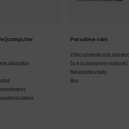
[in]computer
Poradíme vám
Výber notebooku krok za kroko
nie zákazníkov
Čo je to repasovaný notebook?
Najčastejšie otázky
bchod
Blog
né podmienky
a osobných údajov