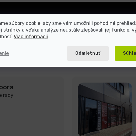
Prihlásiť
me súbory cookie, aby sme vám umožnili pohodlné prehliad
sa
 stránky a vďaka analýze neustále zlepšovali jej funkcie, v
ľnosť.
Viac informácií
mienkami ochrany osobných
enie
Odmietnuť
Súhl
pora
e rady