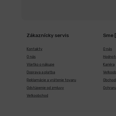
Zákaznícky servis
Sme 
Kontakty
O nás
O nás
Hodnote
Všetko o nákupe
Kariéra
Doprava a platba
Veľkoo
Reklamácie a vrátenie tovaru
Obchod
Odstúpenie od zmluvy
Ochran
Veľkoobchod