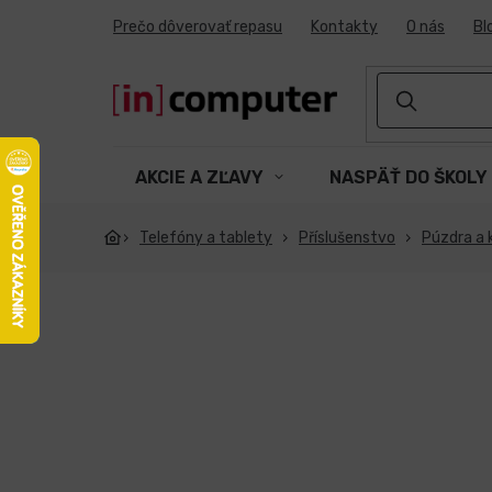
Prejsť
Prečo dôverovať repasu
Kontakty
O nás
Bl
na
obsah
AKCIE A ZĽAVY
NASPÄŤ DO ŠKOLY
Telefóny a tablety
Příslušenstvo
Púzdra a 