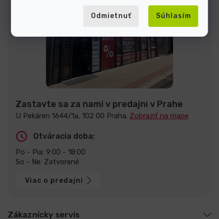
Odmietnuť
Súhlasím
Zastavte sa za nami v predajni v Prahe
U Pekáren 1644/1a, 102 00 Praha.
Zobraziť na mape
Otváracia doba:
Po - Pia: 9:00 - 18:00
So - Ne: Zatvorené
Viac o predajni
Zákaznícky servis