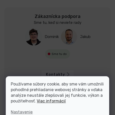
Zákaznícka podpora
Sme tu, keď si neviete rady
Dominik
Jakub
Sme tu do
Kontakty
Používame súbory cookie, aby sme vám umožnili
pohodlné prehliadanie webovej stránky a vďaka
analýze neustále zlepšovali jej funkcie, výkon a
použiteľnosť.
Viac informácií
Nastavenie