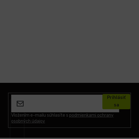
LCD
monitory
Príslušenstvo
Značky
Z
á
Prihlásiť
p
sa
ä
t
Vložením e-mailu súhlasíte s
podmienkami ochrany
osobných údajov
i
e