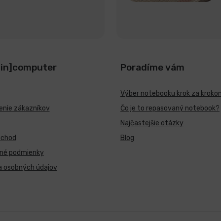
[in]computer
Poradíme vám
Výber notebooku krok za kroko
nie zákazníkov
Čo je to repasovaný notebook?
Najčastejšie otázky
bchod
Blog
né podmienky
a osobných údajov