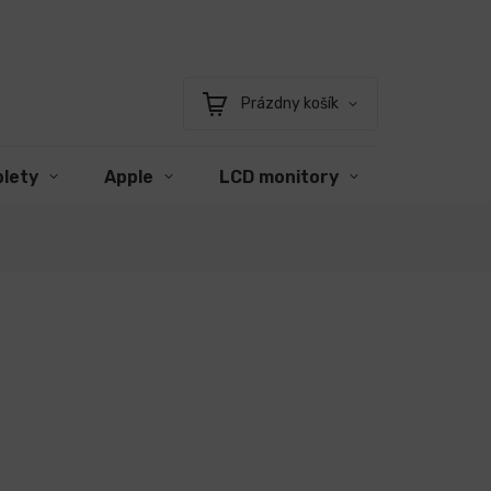
Prázdny košík
Nákupný
košík
blety
Apple
LCD monitory
Príslušen