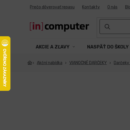
Prejsť
Prečo dôverovať repasu
Kontakty
O nás
Bl
na
obsah
AKCIE A ZĽAVY
NASPÄŤ DO ŠKOLY
Akční nabídka
VIANOČNÉ DARČEKY
Darčeky 