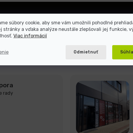
Prihlásiť
me súbory cookie, aby sme vám umožnili pohodlné prehliad
sa
 stránky a vďaka analýze neustále zlepšovali jej funkcie, v
ľnosť.
Viac informácií
mienkami ochrany osobných
enie
Odmietnuť
Súhl
pora
e rady