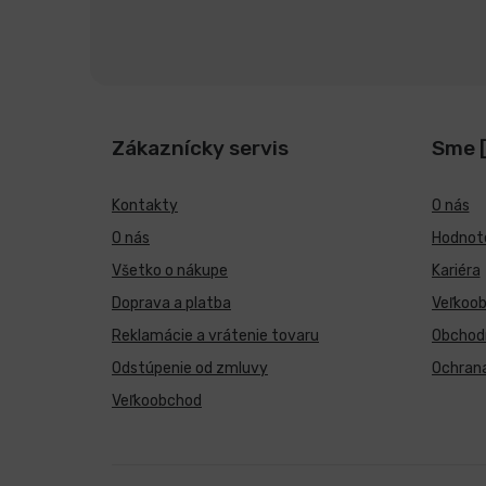
Zákaznícky servis
Sme 
Kontakty
O nás
O nás
Hodnote
Všetko o nákupe
Kariéra
Doprava a platba
Veľkoo
Reklamácie a vrátenie tovaru
Obchod
Odstúpenie od zmluvy
Ochran
Veľkoobchod