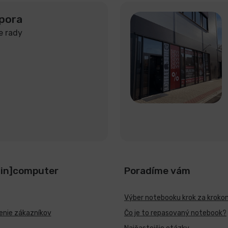
pora
e rady
[in]computer
Poradíme vám
Výber notebooku krok za kroko
nie zákazníkov
Čo je to repasovaný notebook?