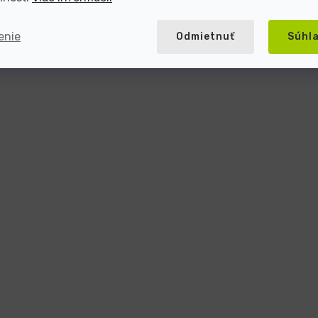
enie
Odmietnuť
Súhl