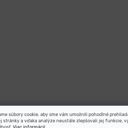
me súbory cookie, aby sme vám umožnili pohodlné prehliad
 stránky a vďaka analýze neustále zlepšovali jej funkcie, v
ľnosť.
Viac informácií