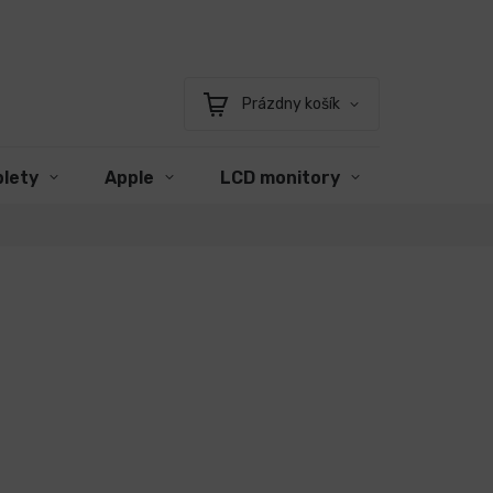
Prázdny košík
Nákupný
košík
blety
Apple
LCD monitory
Príslušen