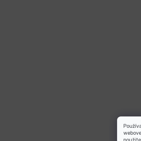
Používa
webovej
použite