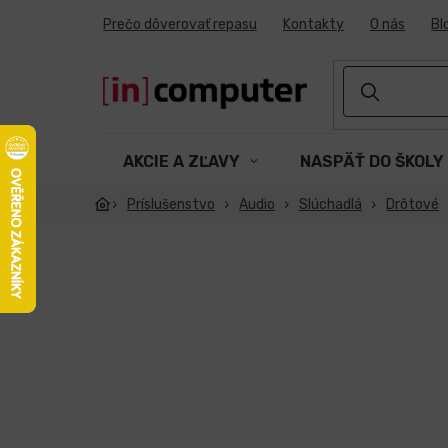
Prejsť
Prečo dôverovať repasu
Kontakty
O nás
Bl
na
obsah
AKCIE A ZĽAVY
NASPÄŤ DO ŠKOLY
Príslušenstvo
Audio
Slúchadlá
Drôtové