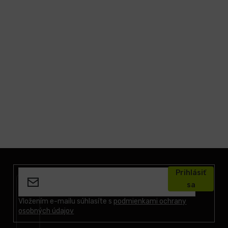
Z
á
Prihlásiť
p
sa
ä
t
Vložením e-mailu súhlasíte s
podmienkami ochrany
osobných údajov
i
e