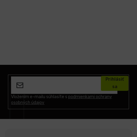
Z
á
Prihlásiť
p
sa
ä
t
Vložením e-mailu súhlasíte s
podmienkami ochrany
osobných údajov
i
e