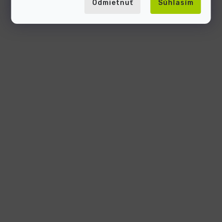
Odmietnuť
Súhlasím