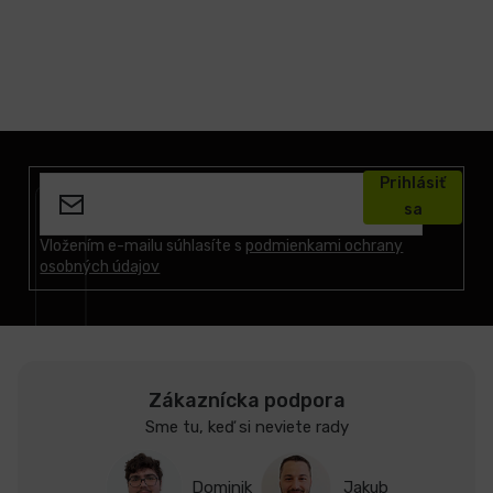
Z
á
Prihlásiť
p
sa
ä
t
Vložením e-mailu súhlasíte s
podmienkami ochrany
osobných údajov
i
e
Zákaznícka podpora
Sme tu, keď si neviete rady
Dominik
Jakub