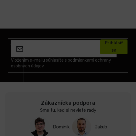
Z
á
Prihlásiť
p
sa
ä
t
Vložením e-mailu súhlasíte s
podmienkami ochrany
osobných údajov
i
e
Zákaznícka podpora
Sme tu, keď si neviete rady
Dominik
Jakub