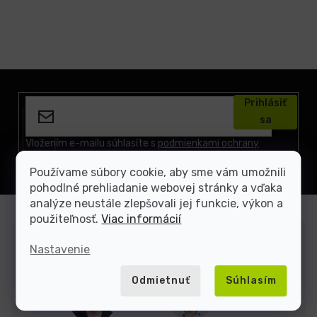
Z
á
Prihlásiť
p
sa
ä
t
Vložením e-mailu súhlasíte s
podmienkami ochrany
osobných údajov
i
Používame súbory cookie, aby sme vám umožnili
e
pohodlné prehliadanie webovej stránky a vďaka
analýze neustále zlepšovali jej funkcie, výkon a
použiteľnosť.
Viac informácií
Zákaznícka podpora
Nastavenie
Sme tu, keď si neviete rady
Odmietnuť
Súhlasím
Dominik
Jakub