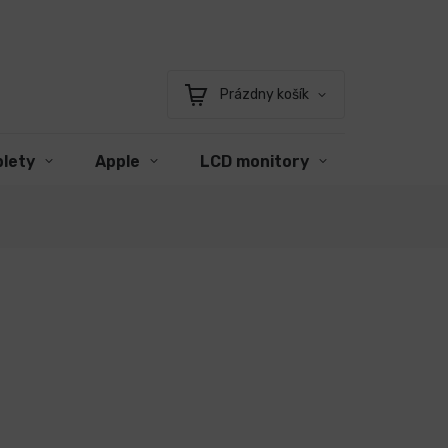
Prázdny košík
Nákupný
košík
blety
Apple
LCD monitory
Príslušen