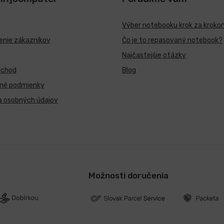
Výber notebooku krok za kroko
nie zákazníkov
Čo je to repasovaný notebook?
Najčastejšie otázky
bchod
Blog
né podmienky
a osobných údajov
Možnosti doručenia