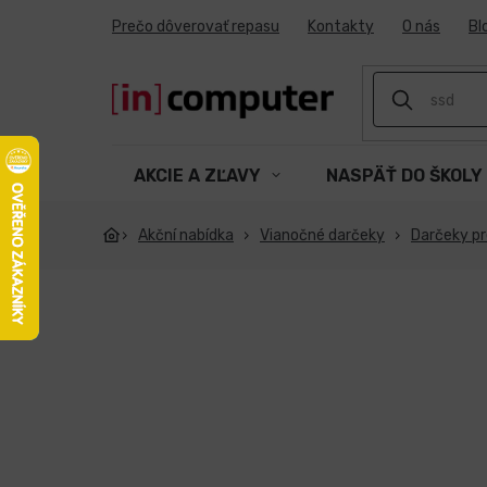
Prejsť
Prečo dôverovať repasu
Kontakty
O nás
Bl
na
obsah
AKCIE A ZĽAVY
NASPÄŤ DO ŠKOLY
Akční nabídka
Vianočné darčeky
Darčeky p