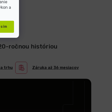
anie
ýkon a
asím
 20-ročnou históriou
na trhu
Záruka až 36 mesiacov