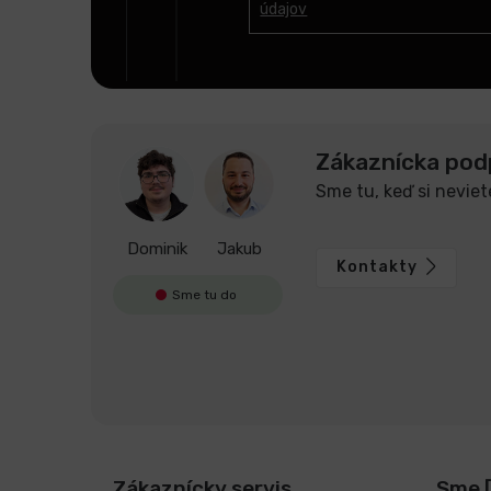
údajov
i
e
Zákaznícka pod
Sme tu, keď si neviet
Dominik
Jakub
Kontakty
Sme tu do
Zákaznícky servis
Sme 