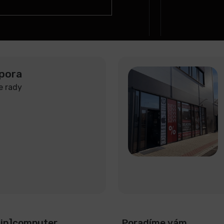
pora
e rady
[in]computer
Poradíme vám