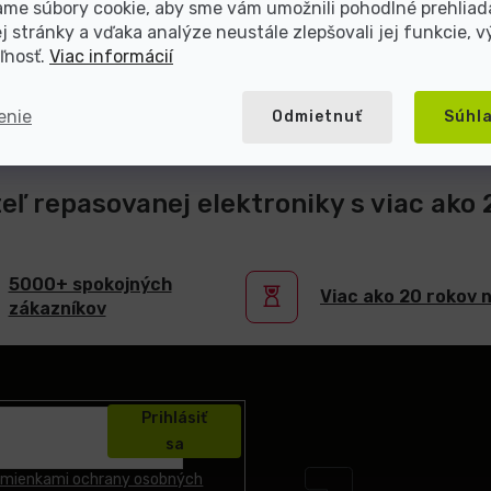
me súbory cookie, aby sme vám umožnili pohodlné prehliad
 stránky a vďaka analýze neustále zlepšovali jej funkcie, v
ľnosť.
Viac informácií
enie
Odmietnuť
Súhl
teľ repasovanej elektroniky s viac ako
5000+ spokojných
Viac ako 20 rokov 
zákazníkov
Prihlásiť
sa
mienkami ochrany osobných