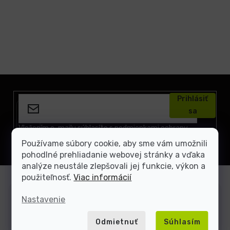
Z
á
Prihlásiť
p
sa
ä
t
Vložením e-mailu súhlasíte s
podmienkami ochrany
osobných údajov
i
Používame súbory cookie, aby sme vám umožnili
e
pohodlné prehliadanie webovej stránky a vďaka
analýze neustále zlepšovali jej funkcie, výkon a
použiteľnosť.
Viac informácií
Nastavenie
Zákaznícka podpora
Sme tu, keď si neviete rady
Odmietnuť
Súhlasím