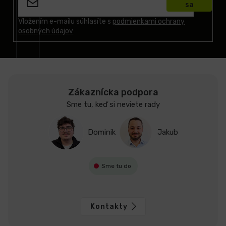
sa
ä
t
Vložením e-mailu súhlasíte s
podmienkami ochrany
osobných údajov
i
e
Zákaznícka podpora
Sme tu, keď si neviete rady
Dominik
Jakub
Sme tu do
Kontakty