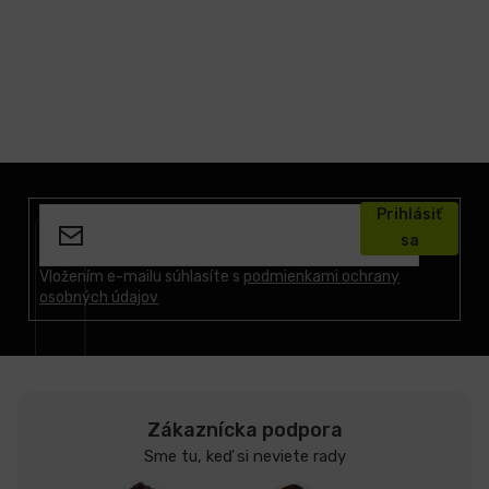
Z
á
Prihlásiť
p
sa
ä
t
Vložením e-mailu súhlasíte s
podmienkami ochrany
osobných údajov
i
e
Zákaznícka podpora
Sme tu, keď si neviete rady