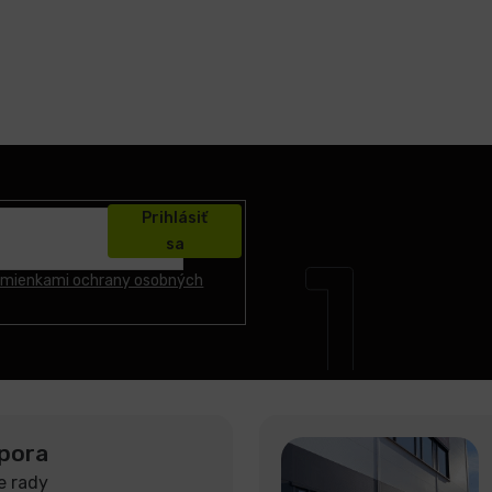
Prihlásiť
sa
mienkami ochrany osobných
pora
e rady