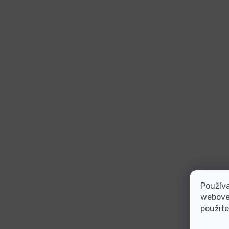
Používa
webovej
použite