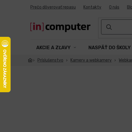
Prejsť
Prečo dôverovať repasu
Kontakty
O nás
Bl
na
obsah
AKCIE A ZĽAVY
NASPÄŤ DO ŠKOLY
Príslušenstvo
Kamery a webkamery
Webka