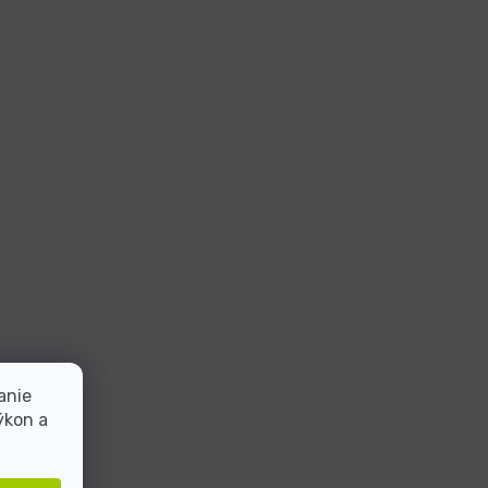
anie
ýkon a