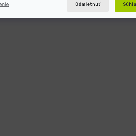
enie
Odmietnuť
Súhl