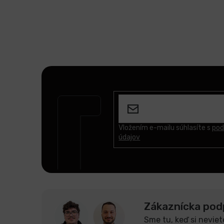
Z
á
p
ä
t
Vložením e-mailu súhlasíte s
pod
údajov
i
e
Zákaznícka pod
Sme tu, keď si neviet