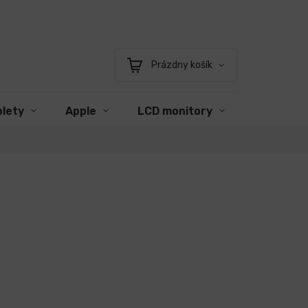
Prázdny košík
Nákupný
košík
blety
Apple
LCD monitory
Príslušen