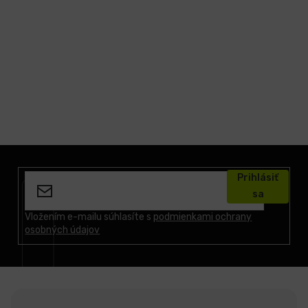
LCD
monitory
Príslušenstvo
Značky
Z
á
Prihlásiť
p
sa
ä
t
Vložením e-mailu súhlasíte s
podmienkami ochrany
osobných údajov
i
e