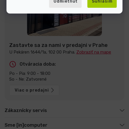
Odmietnuť
Súhlasím
Zastavte sa za nami v predajni v Prahe
U Pekáren 1644/1a, 102 00 Praha.
Zobraziť na mape
Otváracia doba:
Po - Pia: 9:00 - 18:00
So - Ne: Zatvorené
Viac o predajni
Zákaznícky servis
Sme [in]computer