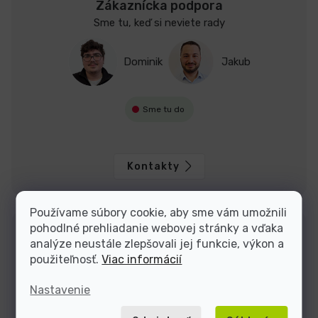
Zákaznícka podpora
Sme tu, keď si neviete rady
Dominik
Jakub
Sme tu do
Kontakty
Používame súbory cookie, aby sme vám umožnili
pohodlné prehliadanie webovej stránky a vďaka
analýze neustále zlepšovali jej funkcie, výkon a
použiteľnosť.
Viac informácií
Nastavenie