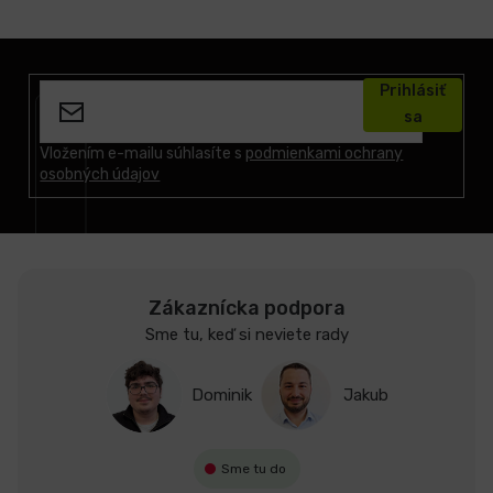
Z
á
Prihlásiť
p
sa
ä
t
Vložením e-mailu súhlasíte s
podmienkami ochrany
osobných údajov
i
e
Zákaznícka podpora
Sme tu, keď si neviete rady
Dominik
Jakub
Sme tu do