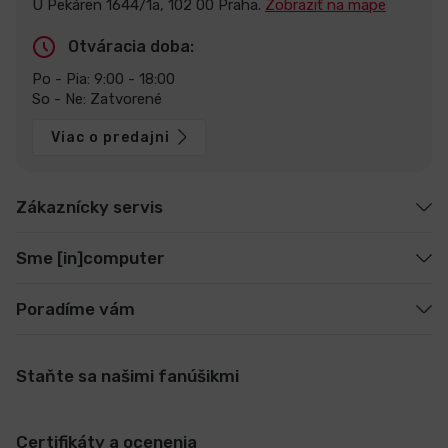
U Pekáren 1644/1a, 102 00 Praha.
Zobraziť na mape
Otváracia doba:
Po - Pia: 9:00 - 18:00
So - Ne: Zatvorené
Viac o predajni
Zákaznícky servis
Sme [in]computer
Poradíme vám
Staňte sa našimi fanúšikmi
Certifikáty a ocenenia