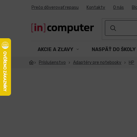
Prejsť
Prečo dôverovať repasu
Kontakty
O nás
Bl
na
obsah
AKCIE A ZĽAVY
NASPÄŤ DO ŠKOLY
Príslušenstvo
Adaptéry pre notebooky
HP