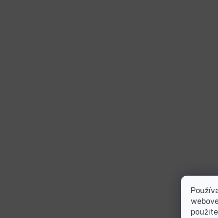
Používa
webovej
použite