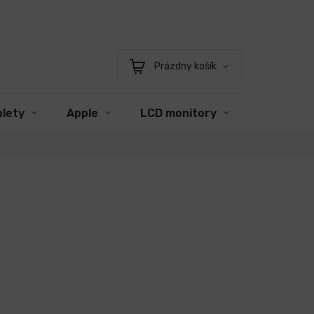
Prázdny košík
Nákupný
košík
blety
Apple
LCD monitory
Príslušen