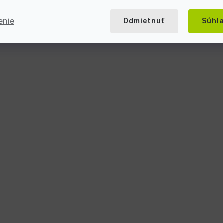
enie
Odmietnuť
Súhl