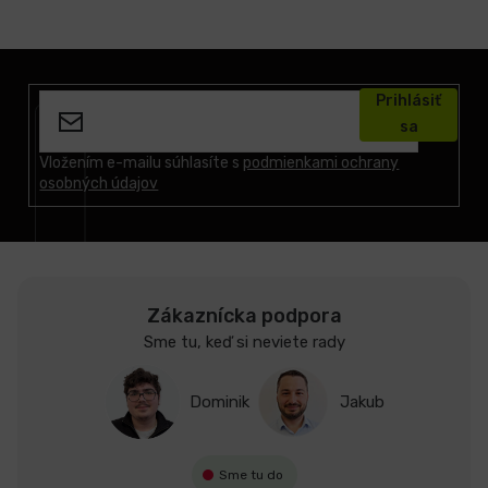
Z
á
Prihlásiť
p
sa
ä
t
Vložením e-mailu súhlasíte s
podmienkami ochrany
osobných údajov
i
e
Zákaznícka podpora
Sme tu, keď si neviete rady
Dominik
Jakub
Sme tu do